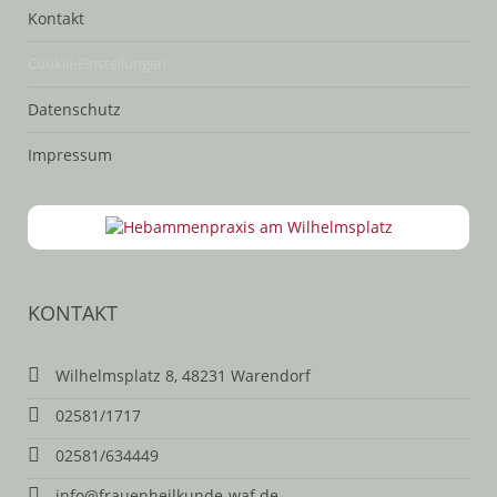
Kontakt
Cookie-Einstellungen
Datenschutz
Impressum
KONTAKT
Wilhelmsplatz 8, 48231 Warendorf
02581/1717
02581/634449
info@frauenheilkunde-waf.de