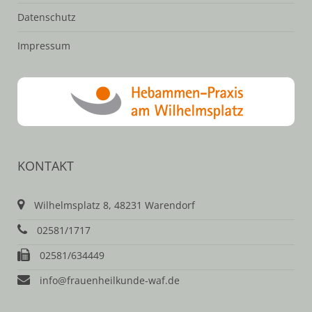
Datenschutz
Impressum
KONTAKT
Wilhelmsplatz 8, 48231 Warendorf
02581/1717
02581/634449
info@frauenheilkunde-waf.de