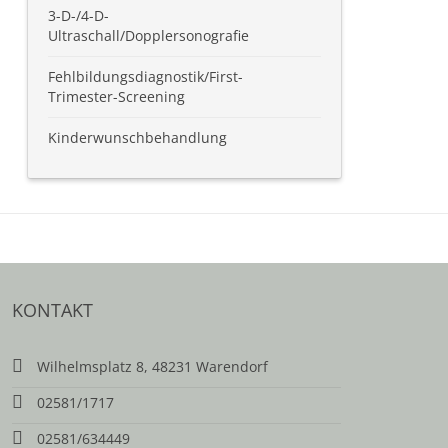
3-D-/4-D-
Ultraschall/Dopplersonografie
Fehlbildungsdiagnostik/First-
Trimester-Screening
Kinderwunschbehandlung
KONTAKT
Wilhelmsplatz 8, 48231 Warendorf
02581/1717
02581/634449