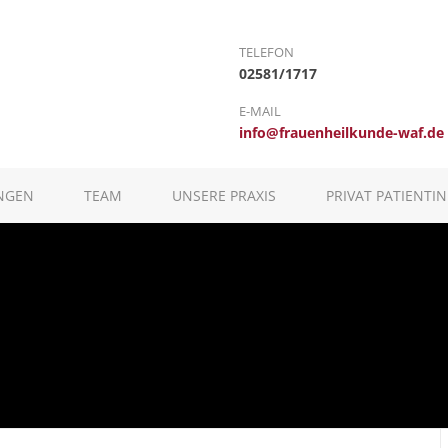
TELEFON
02581/1717
E-MAIL
info@frauenheilkunde-waf.de
NGEN
TEAM
UNSERE PRAXIS
PRIVAT PATIENTIN